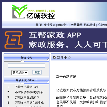
首 页
|
企业简介
|
新闻中心
|
产品展示
|
汽修管理
|
拍卖管
新 闻 中 心
新闻搜索
双击自动滚屏
最新新闻 NEW10
1
万能文书单据1.5支
亿诚最新发布万能拍卖管理系统软
2
不空租赁在线租赁平台
3
万能文书在线版1.3
能现场拍卖管理系统，是成都亿诚
息展示不灵活、文挡编辑打印很烦
4
万能文书单据在线生成
系统。