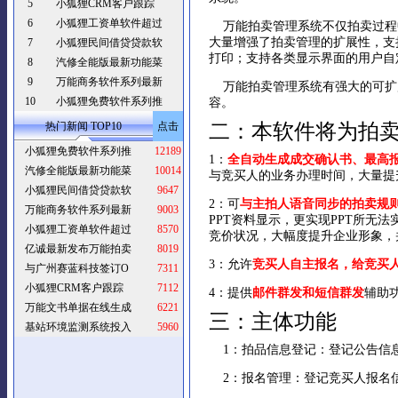
5
小狐狸CRM客户跟踪
6
小狐狸工资单软件超过
万能拍卖管理系统不仅拍卖过程
大量增强了拍卖管理的扩展性，支
7
小狐狸民间借贷贷款软
打印；支持各类显示界面的用户自
8
汽修全能版最新功能菜
9
万能商务软件系列最新
万能拍卖管理系统有强大的可扩
10
小狐狸免费软件系列推
容。
热门新闻 TOP10
点击
二：本软件将为拍
小狐狸免费软件系列推
12189
1：
全自动生成成交确认书、最高
汽修全能版最新功能菜
10014
与竞买人的业务办理时间，大量提
小狐狸民间借贷贷款软
9647
2：可
与主拍人语音同步的拍卖规
万能商务软件系列最新
9003
PPT资料显示，更实现PPT所
小狐狸工资单软件超过
8570
竞价状况，大幅度提升企业形象，
亿诚最新发布万能拍卖
8019
3：允许
竞买人自主报名，给竞买
与广州赛蓝科技签订O
7311
小狐狸CRM客户跟踪
7112
4：提供
邮件群发和短信群发
辅助
万能文书单据在线生成
6221
三：主体功能
基站环境监测系统投入
5960
1：拍品信息登记
：登记公告信
2：报名管理
：登记竞买人报名